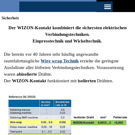
Direkt zum Seiteninhalt
Menü überspringen
Sicherheit
Der WIZON-Kontakt kombiniert die sichersten elektrischen
Verbindungstechniken.
Einpresstechnik und Wickeltechnik.
Die bereits vor 40 Jahren sehr häuftig angewandte
raumfahrttaugliche
Wire wrap Technik
erzielte die geringste
Ausfallrate aller lötfreien Verbindungstechniken.
Voraussetzung
waren
abisolierte
Drähte.
Der
WIZON-Kontakt
funktioniert mit
isolierten
Drähten.