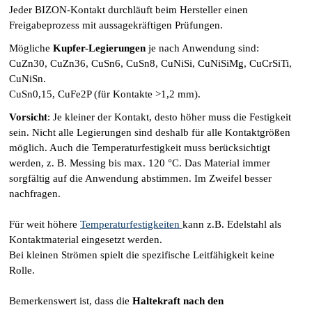
Jeder BIZON-Kontakt durchläuft beim Hersteller einen
Freigabeprozess mit aussagekräftigen Prüfungen.
Mögliche
Kupfer-Legierungen
je nach Anwendung
sind:
CuZn30, CuZn36, CuSn6, CuSn8, CuNiSi, CuNiSiMg, CuCrSiTi,
CuNiSn.
CuSn0,15, CuFe2P (für Kontakte >1,2 mm)
.
Vorsicht
: Je kleiner der Kontakt, desto höher muss die Festigkeit
sein. Nicht alle Legierungen sind deshalb für alle Kontaktgrößen
möglich. Auch die Temperaturfestigkeit muss berücksichtigt
werden, z. B. Messing bis max. 120 °C. Das Material immer
sorgfältig auf die Anwendung abstimmen. Im Zweifel besser
nachfragen.
Für weit höhere
Temperaturfestigkeiten
kann z.B. Edelstahl als
Kontaktmaterial eingesetzt werden.
Bei kleinen Strömen spielt die spezifische Leitfähigkeit keine
Rolle.
Bemerkenswert ist, dass
die
Haltekraft
nach
den